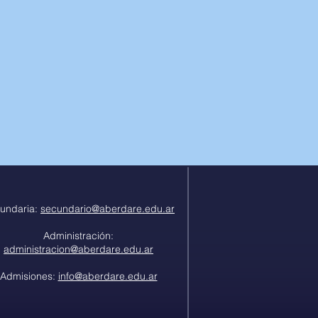
undaria:
secundario@aberdare.edu.ar
Administración:
administracion@aberdare.edu.ar
Admisiones:
info@aberdare.edu.ar