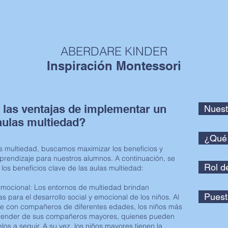
ABERDARE KINDER
Inspiración Montessori
 las ventajas de implementar un
Nuest
aulas multiedad?
¿Qué 
as multiedad, buscamos maximizar los beneficios y
prendizaje para nuestros alumnos. A continuación, se
Rol d
 los beneficios clave de las aulas multiedad:
 emocional: Los entornos de multiedad brindan
Puest
 para el desarrollo social y emocional de los niños. Al
te con compañeros de diferentes edades, los niños más
render de sus compañeros mayores, quienes pueden
os a seguir. A su vez, los niños mayores tienen la