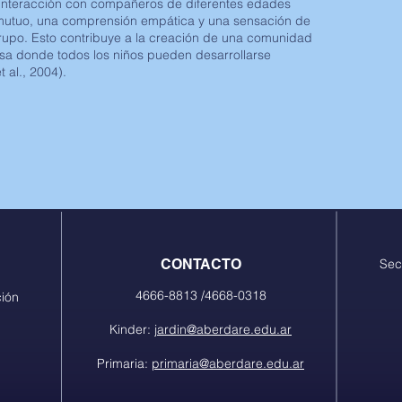
 interacción con compañeros de diferentes edades
mutuo, una comprensión empática y una sensación de
rupo. Esto contribuye a la creación de una comunidad
osa donde todos los niños pueden desarrollarse
 al., 2004).
CONTACTO
Sec
4666-8813 /4668-0318
ción
Kinder:
jardin@aberdare.edu.ar
Primaria:
primaria@aberdare.edu.ar