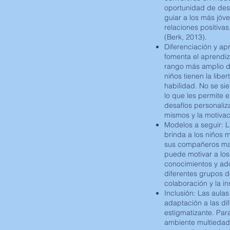
oportunidad de desa
guiar a los más jóv
relaciones positivas
(Berk, 2013).
Diferenciación y ap
fomenta el aprendiza
rango más amplio de
niños tienen la libe
habilidad. No se si
lo que les permite e
desafíos personaliz
mismos y la motivaci
Modelos a seguir: L
brinda a los niños
sus compañeros may
puede motivar a los
conocimientos y ado
diferentes grupos 
colaboración y la i
Inclusión: Las aula
adaptación a las di
estigmatizante. Par
ambiente multiedad 