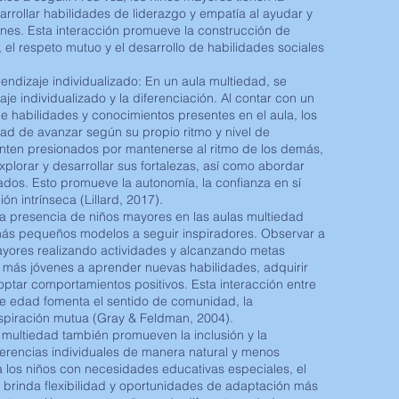
rrollar habilidades de liderazgo y empatía al ayudar y
enes. Esta interacción promueve la construcción de
, el respeto mutuo y el desarrollo de habilidades sociales
rendizaje individualizado: En un aula multiedad, se
je individualizado y la diferenciación. Al contar con un
 habilidades y conocimientos presentes en el aula, los
rtad de avanzar según su propio ritmo y nivel de
enten presionados por mantenerse al ritmo de los demás,
xplorar y desarrollar sus fortalezas, así como abordar
ados. Esto promueve la autonomía, la confianza en sí
ón intrínseca (Lillard, 2017).
a presencia de niños mayores en las aulas multiedad
 más pequeños modelos a seguir inspiradores. Observar a
ores realizando actividades y alcanzando metas
 más jóvenes a aprender nuevas habilidades, adquirir
ptar comportamientos positivos. Esta interacción entre
de edad fomenta el sentido de comunidad, la
nspiración mutua (Gray & Feldman, 2004).
s multiedad también promueven la inclusión y la
ferencias individuales de manera natural y menos
a los niños con necesidades educativas especiales, el
brinda flexibilidad y oportunidades de adaptación más