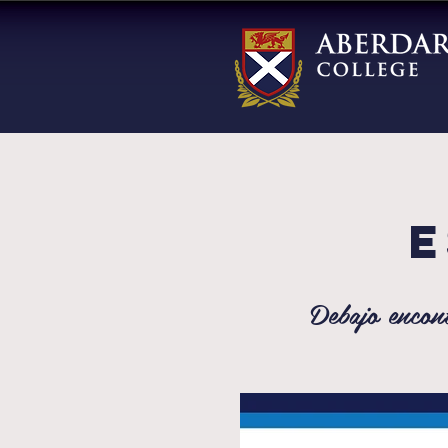
E
Debajo encont